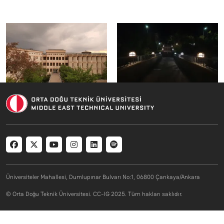
Social menu
Üniversiteler Mahallesi, Dumlupınar Bulvarı No:1, 06800 Çankaya/Ankara
© Orta Doğu Teknik Üniversitesi. CC-IG 2025. Tüm hakları saklıdır.