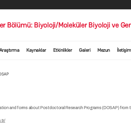
ler Bölümü: Biyoloji/Moleküler Biyoloji ve Ge
Araştırma
Kaynaklar
Etkinlikler
Galeri
Mezun
İletişi
OSAP
ation and forms about Postdoctoral Research Programs (DOSAP) from th
tr/