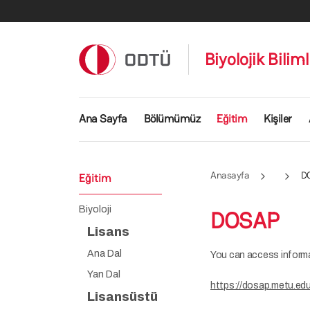
Ana içeriğe atla
Biyolojik Bilim
Ana gezinti menüsü
Ana Sayfa
Bölümümüz
Eğitim
Kişiler
Anasayfa
D
Eğitim
Biyoloji
DOSAP
Lisans
Ana Dal
You can access inform
Yan Dal
https://dosap.metu.edu.
Lisansüstü