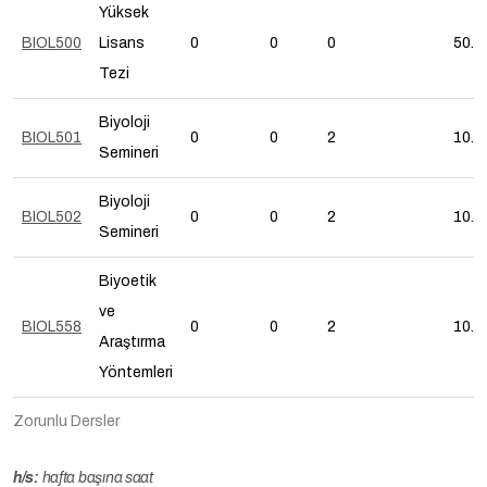
Yüksek
BIOL500
Lisans
0
0
0
50.0
Tezi
Biyoloji
BIOL501
0
0
2
10.0
Semineri
Biyoloji
BIOL502
0
0
2
10.0
Semineri
Biyoetik
ve
BIOL558
0
0
2
10.0
Araştırma
Yöntemleri
Zorunlu Dersler
h/s:
hafta başına saat