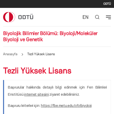
İki
Ana içeriğe atla
ODTÜ
EN
Biyolojik Bilimler Bölümü: Biyoloji/Moleküler
Biyoloji ve Genetik
Anasayfa
Tezli Yüksek Lisans
Tezli Yüksek Lisans
Başvurular hakkında detaylı bilgi edinmek için Fen Bilimleri
Enstitüsü
internet sitesini
ziyaret edebilirsiniz.
Başvuru kriterleri için:
https://fbe.metu.edu.tr/tr/biyoloji