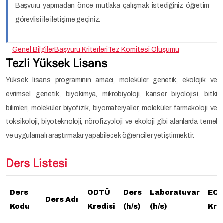
Başvuru yapmadan önce mutlaka çalışmak istediğiniz öğretim
görevlisi ile iletişime geçiniz.
Genel Bilgiler
Başvuru Kriterleri
Tez Komitesi Oluşumu
Tezli Yüksek Lisans
Yüksek lisans programının amacı, moleküler genetik, ekolojik ve
evrimsel genetik, biyokimya, mikrobiyoloji, kanser biyolojisi, bitki
bilimleri, moleküler biyofizik, biyomateryaller, moleküler farmakoloji ve
toksikoloji, biyoteknoloji, nörofizyoloji ve ekoloji gibi alanlarda temel
ve uygulamalı araştırmalar yapabilecek öğrenciler yetiştirmektir.
Ders Listesi
Ders
ODTÜ
Ders
Laboratuvar
EC
Ders Adı
Kodu
Kredisi
(h/s)
(h/s)
Kre