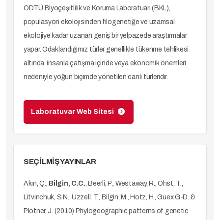
ODTÜ Biyoçeşitlilik ve Koruma Laboratuarı (BKL),
populasyon ekolojisinden filogenetiğe ve uzamsal
ekolojiye kadar uzanan geniş bir yelpazede araştırmalar
yapar. Odaklandığımız türler genellikle tükenme tehlikesi
altında, insanla çatışma içinde veya ekonomik önemleri
nedeniyle yoğun biçimde yönetilen canlı türleridir.
Laboratuvar Web Sitesi
SEÇİLMİŞ YAYINLAR
Akın, Ç.,
Bilgin, C.C.
, Beerli, P., Westaway, R., Ohst, T.,
Litvinchuk, S.N., Uzzell, T., Bilgin, M., Hotz, H., Guex G-D. &
Plötner, J. (2010) Phylogeographic patterns of genetic