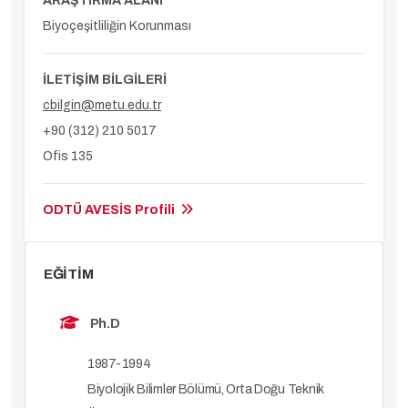
ARAŞTIRMA ALANI
Biyoçeşitliliğin Korunması
İLETİŞİM BİLGİLERİ
cbilgin@metu.edu.tr
+90 (312) 210 5017
Ofis 135
ODTÜ AVESİS Profili
EĞİTİM
Ph.D
1987-1994
Biyolojik Bilimler Bölümü, Orta Doğu Teknik