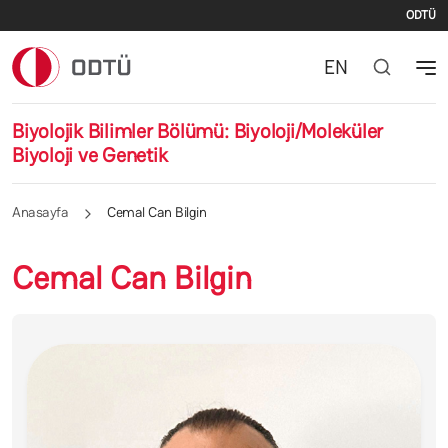
İki
Ana içeriğe atla
ODTÜ
EN
Biyolojik Bilimler Bölümü: Biyoloji/Moleküler
Biyoloji ve Genetik
Anasayfa
Cemal Can Bilgin
Cemal Can Bilgin