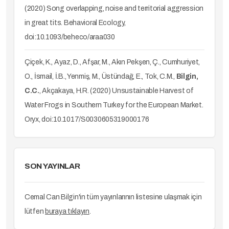
(2020) Song overlapping, noise and territorial aggression
in great tits. Behavioral Ecology,
doi:10.1093/beheco/araa030
Çiçek, K., Ayaz, D., Afşar, M., Akın Pekşen, Ç., Cumhuriyet,
O., İsmail, İ.B., Yenmiş, M., Üstündağ, E., Tok, C.M.,
Bilgin,
C.C.
, Akçakaya, H.R. (2020) Unsustainable Harvest of
Water Frogs in Southern Turkey for the European Market.
Oryx, doi:10.1017/S0030605319000176
SON YAYINLAR
Cemal Can Bilgin'in tüm yayınlarının listesine ulaşmak için
lütfen
buraya tıklayın
.