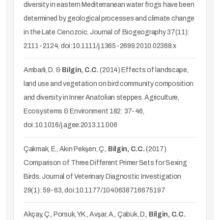
diversity in eastern Mediterranean water frogs have been
determined by geological processes and climate change
in the Late Cenozoic. Journal of Biogeography 37(11):
2111-2124, doi:10.1111/j.1365-2699.2010.02368.x
Ambarlı, D. &
Bilgin, C.C.
(2014) Effects of landscape,
land use and vegetation on bird community composition
and diversity in Inner Anatolian steppes. Agriculture,
Ecosystems & Environment 182: 37-46,
doi:10.1016/j.agee.2013.11.006
Çakmak, E., Akın Pekşen, Ç.,
Bilgin, C.C.
(2017)
Comparison of Three Different Primer Sets for Sexing
Birds. Journal of Veterinary Diagnostic Investigation
29(1): 59-63, doi:10.1177/1040638716675197
Akçay, Ç., Porsuk, Y.K., Avşar, A., Çabuk, D.,
Bilgin, C.C.