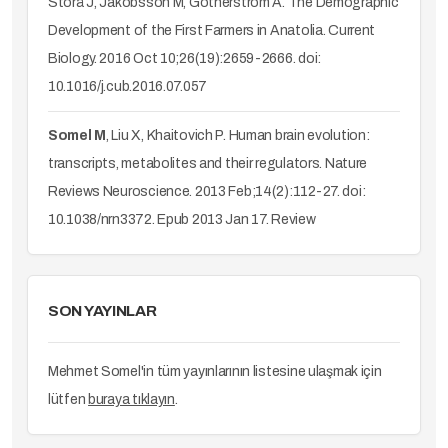
Storå J, Jakobsson M, Götherström A. The Demographic
Development of the First Farmers in Anatolia. Current
Biology. 2016 Oct 10;26(19):2659-2666. doi:
10.1016/j.cub.2016.07.057
Somel M
, Liu X, Khaitovich P. Human brain evolution:
transcripts, metabolites and their regulators. Nature
Reviews Neuroscience. 2013 Feb;14(2):112-27. doi:
10.1038/nrn3372. Epub 2013 Jan 17. Review
SON YAYINLAR
Mehmet Somel'in tüm yayınlarının listesine ulaşmak için
lütfen
buraya tıklayın
.