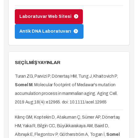
Laboratuvar Web Sitesi
Antik DNA Laboratuvarı
SEÇİLMİŞ YAYINLAR
Turan ZG, Parvizi P, Dönertaş HM, Tung J, Khaitovich P,
Somel M
. Molecular footprint of Medawar's mutation
accumulation process in mammalian aging. Aging Cell.
2019 Aug;18(4):e12965. doi: 10.1111/acel.12965
Kılınç GM, Koptekin D, Atakuman Ç, Sümer AP, Dönertaş
HM, Yaka R, Bilgin CC, Büyükkarakaya AM, Baird D,
Altınışık E, Flegontov P, Götherström A, Togan İ,
Somel