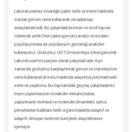
Laboratuvarımız insanlığın yakın tarihi ve evrimi hakkında
soruları genom verisi kullanarak cevaplamayı
amaçlamaktadır. Bu çalışmalarda insan ve evcil hayvan
türlerinde antik DNA (arkeogenom) analizi ve modern
popülasyonlara ait popülasyon genomiği analizleri
kullanıyoruz. Grubumuz ODTÜ/Hacettepe Arkeogenomik
Laboratuvarı'nın parçası olarak çalışmaktadır. Aynı
zamanda grubumuz karşılaştırmalı genom ve transkriptom
verisi kullanarak iki konu hakkında araştırma yürütmektedir:
evrim ve yaşlanma. Bu kapsamdaki geçmiş çalışmalarımız
beyin yaşlanmasının moleküler mekanizmaları,
yaşlanmanın evrimsel ve moleküler dinamikleri, ayrıca
primatlardan balıklara farklı organizmalarda adaptif ve
adaptif olmayan evrimsel süreçlerin araştırılmasını
içermiştir.