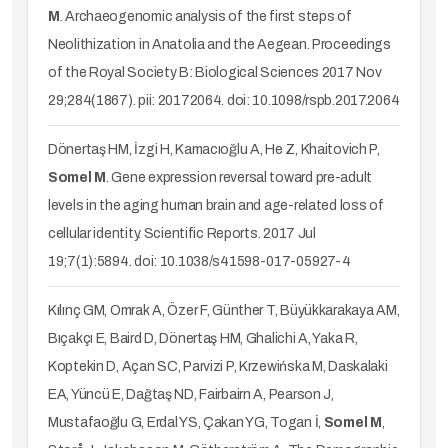
M
. Archaeogenomic analysis of the first steps of
Neolithization in Anatolia and the Aegean. Proceedings
of the Royal Society B: Biological Sciences 2017 Nov
29;284(1867). pii: 20172064. doi: 10.1098/rspb.2017.2064
Dönertaş HM, İzgi H, Kamacıoğlu A, He Z, Khaitovich P,
Somel M
. Gene expression reversal toward pre-adult
levels in the aging human brain and age-related loss of
cellular identity. Scientific Reports. 2017 Jul
19;7(1):5894. doi: 10.1038/s41598-017-05927-4
Kılınç GM, Omrak A, Özer F, Günther T, Büyükkarakaya AM,
Bıçakçı E, Baird D, Dönertaş HM, Ghalichi A, Yaka R,
Koptekin D, Açan SC, Parvizi P, Krzewińska M, Daskalaki
EA, Yüncü E, Dağtaş ND, Fairbairn A, Pearson J,
Mustafaoğlu G, Erdal YS, Çakan YG, Togan İ,
Somel M
,