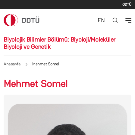
İki
Ana içeriğe atla
ODTÜ
EN
Biyolojik Bilimler Bölümü: Biyoloji/Moleküler
Biyoloji ve Genetik
Anasayfa
Mehmet Somel
Mehmet Somel