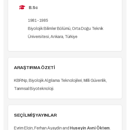
B.Sc
1981-1985
Biyolojik Bilimler Bölümü, Orta Doğu Teknik
Üniversitesi, Ankara, Türkiye
ARAŞTIRMA ÖZETİ
KBRNp, Biyolojik Algılama Teknolojileri, Milli Güvenlik,
Tarımsal Biyoteknoloji.
SEÇİLMİŞ YAYINLAR
Evrim Elcin, Ferhan Ayaydin and
Huseyin Avni Öktem
.