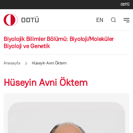
İki
Ana içeriğe atla
ODTÜ
EN
Biyolojik Bilimler Bölümü: Biyoloji/Moleküler
Biyoloji ve Genetik
Anasayfa
Hüseyin Avni Öktem
Hüseyin Avni Öktem