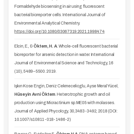
Formaldehyde biosensing in air using fluorescent
bacterial bioreporter cells. International Journal of
Environmental Analytical Chemistry.
https://doi.org/10.1080/03067319.2021.1998474
Elcin, E., &
Öktem,
H. A
. Whole-cell fluorescent bacterial
bioreporter for arsenic detection in water. International
Journal of Environmental Science and Technology, 16
(10), 5489–5500. 2019.
Işkın Kose Engin, Deniz Cekmecelioglu, Ayse Meral Yücel,
Hüseyin Avni Öktem
. Heterotrophic growth and oil
production using Micractinium sp.ME05 with molasses.
Journal of Applied Phycology, 30,3483-3492, 2018 (DOI:
10.1007/s10811-018-1486-2)