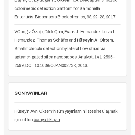
Bayraç C., Eyidoğan F.,
Öktem H.A
. DNA aptamer based
colorimetric detection platform for Salmonella
Enteritidis. Biosensors Bioelectronics, 98, 22-28, 2017
V.Cengiz Özalp, Dilek Çam, Frank J., Hernandez, Luiza I.
Hernandez, Thomas Schäfer and
Hüseyin A. Öktem
.
Small molecule detection by lateral flow strips via
aptamer-gated silica nanoprobes. Analyst, 141, 2595 –
2599, DOI: 10.1039/C6AN00273K, 2016.
SON YAYINLAR
Hüseyin Avni Öktem'in tüm yayınlarının listesine ulaşmak
için lütfen
buraya tıklayın
.